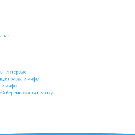
 вас.
цы. Интервью
ща: правда и мифы
а и мифы
ой беременности в матку