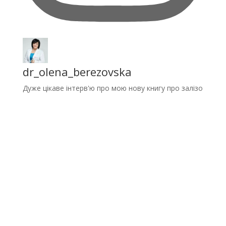
dr_olena_berezovska
Дуже цікаве інтерв'ю про мою нову книгу про залізо