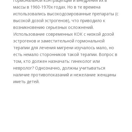
гормональной контрацепции и внедрения их в
массы в 1960-1970х годах. Но в те времена
использовались высокодозированные препараты (с
высокой дозой эстрогенов), что приводило к
возникновению серьезных осложнений.
Использование современных КОК с низкой дозой
эстрогенов и заместительной гормональной
терапии для лечения мигрени изучалось мало, но
есть немало сторонников такой терапии. Вопрос в
том, кто должен назначать: гинеколог или
невролог? Однозначно, должны учитываться
наличие противопоказаний и нежелание женщины
иметь детей.