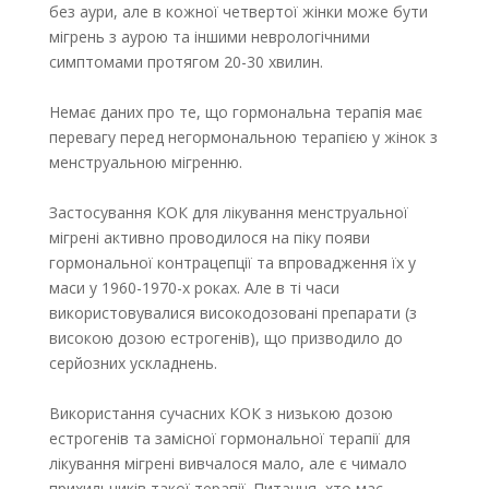
без аури, але в кожної четвертої жінки може бути
мігрень з аурою та іншими неврологічними
симптомами протягом 20-30 хвилин.
Немає даних про те, що гормональна терапія має
перевагу перед негормональною терапією у жінок з
менструальною мігренню.
Застосування КОК для лікування менструальної
мігрені активно проводилося на піку появи
гормональної контрацепції та впровадження їх у
маси у 1960-1970-х роках. Але в ті часи
використовувалися високодозовані препарати (з
високою дозою естрогенів), що призводило до
серйозних ускладнень.
Використання сучасних КОК з низькою дозою
естрогенів та замісної гормональної терапії для
лікування мігрені вивчалося мало, але є чимало
прихильників такої терапії. Питання, хто має