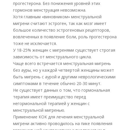
прогестерона. Без понижения уровней этих
гормонов менструация невозможна.
Хотя главным «виновником» менструальной
мигрени считают эстроген, так как мозг имеет
большое количество эстрогеновых рецепторов,
вовлеченных в появление боли, роль прогестерона
тоже не исключается.
У 18-25% женщин с мигренями существует строгая
зависимость от менструального цикла.
Чаще всего встречается менструальная мигрень
без ауры, но у каждой четвертой женщины может
быть мигрень с аурой и другими неврологическими
симптомами в течение обычно 20-30 минут.
Не существует данных о том, что гормональная
терапия имеет преимущество перед
негормональной терапией у женщин с
менструальной мигренью.
Применение КОК для лечения менструальной
мигрени активно проводилось на пике появления