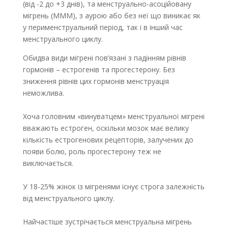
(від -2 до +3 днів), та менструально-асоційовану
мігрень (МММ), з аурою або без неї що виникає як
у перименструальний період, так і в інший час
менструального циклу.
Обидва види мігрені пов’язані з падінням рівнів
гормонів – естрогенів та прогестерону. Без
зниження рівнів цих гормонів менструація
неможлива.
Хоча головним «винуватцем» менструальної мігрені
вважають естроген, оскільки мозок має велику
кількість естрогенових рецепторів, залучених до
появи болю, роль прогестерону теж не
виключається.
У 18-25% жінок із мігренями існує строга залежність
від менструального циклу.
Найчастіше зустрічається менструальна мігрень