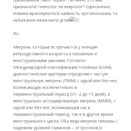
призначати: гінеколог чи невролог? Однозначно,
повинні враховуватися наявність протипоказань та
небажання жінки мати дітей
RU
Мигрени, которые встречаются у женщин
репродуктивного возраста и связанные и
менструальными циклами. Согласно
Международной классификации головных болей,
диагностические критерии определяют чистую
менструальную мигрень (ПММ) с аурой или без нее,
возникающую исключительно в
перименструальный период (от -2 до +3 дней), и
менструально-ассоциированную мигрень (МММ), с
аурой или без нее, возникающей как в
перименструальный период, так и в другое время
менструального цикла. Оба вида мигрени связаны с
падением уровней гормонов – эстрогенов и