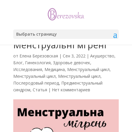
Выбрать страницу
Менструальні мгрені
от
Елена Березовская
|
Сен 3, 2022
|
Акушерство
,
Блог
,
Гинекология
,
Здоровье девочек
,
Исследования
,
Медицина
,
Менструальный цикл
,
Менструальный цикл
,
Менструальный цикл
,
Послеродовый период
,
Предменструальный
синдром
,
Статья
|
Нет комментариев