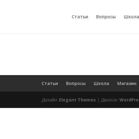
Статьи
Вопросы
Школ
Статьи
Вопросы
Школа
Магазин
Дизайн:
Elegant Themes
| Движок:
WordPre