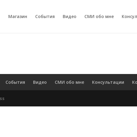
а
Магазин
События
Видео
СМИ обо мне
Консу
События
Видео
СМИ обо мне
Консультации
К
ss